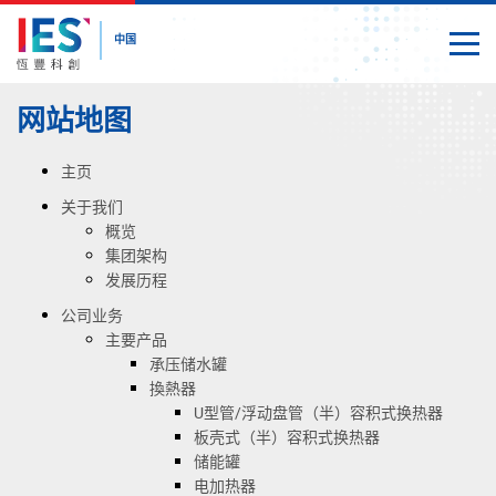
中国
切换
关闭
内
网站地图
容
开
始
主页
关于我们
概览
集团架构
发展历程
公司业务
主要产品
承压储水罐
換熱器
U型管/浮动盘管（半）容积式换热器
板壳式（半）容积式换热器
储能罐
电加热器