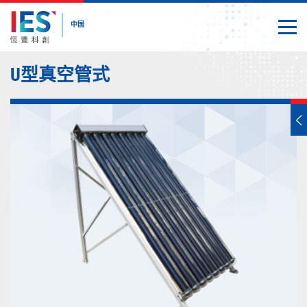
中国
切换
关闭
内
U型真空管式
容
开
始