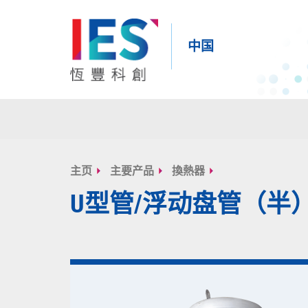
中国
内
容
主页
主要产品
換熱器
开
U型管/浮动盘管（半
始