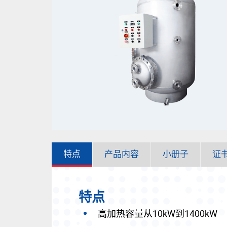
特点
产品内容
小册子
证
特点
高加热容量从10kW到1400kW