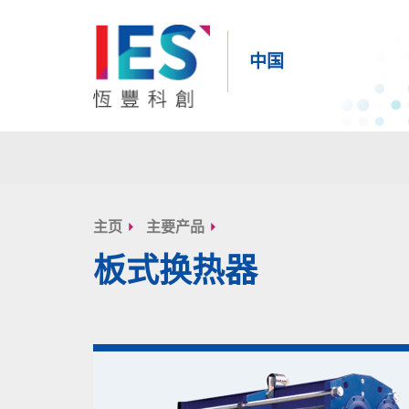
中国
内
容
主页
主要产品
开
板式换热器
始