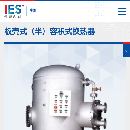
中国
切换
关闭
内
板壳式（半）容积式换热器
容
开
始