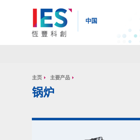
中国
内
容
主页
主要产品
开
锅炉
始