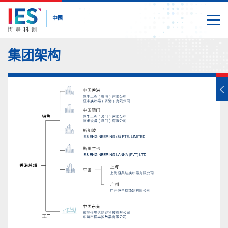
中国
切换
关闭
内
集团架构
容
开
始