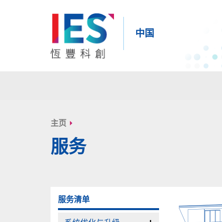
中国
内
容
主页
开
服务
始
服务清单