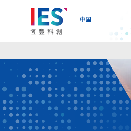
中国
内
容
开
始